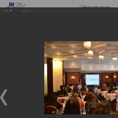
Вход для членов
1
из
40
☰ Меню
Главная страница
—
Презентации
—
Изменения в трудовом и налоговом
законодательстве: Обязательное медицинское страхование, всеобщее
налоговое декларирование, изменения в налоговом законодательстве
2017 года в части ИПН и СН
Изменения в трудовом и
налоговом
законодательстве:
Обязательное
медицинское страхование,