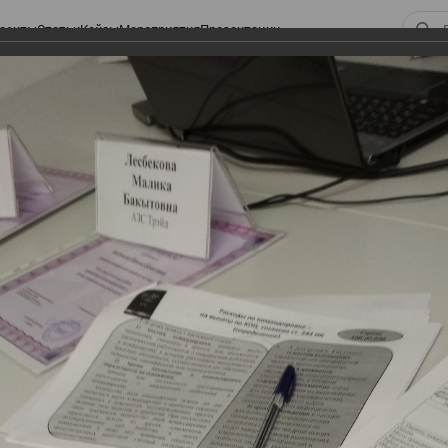
оекты
Статьи
Кейсы
Мероприятия
Презентации
ых командировок и представительских расходов, 04 декабря
лужебных командировок и
в, 04 декабря
и представительских расходов, 04 декабря