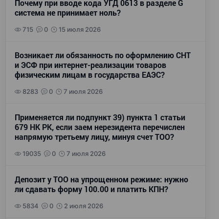
Почему при вводе кода УГД 0613 в разделе G
система не принимает ноль?
715
0
15 июля 2026
Возникает ли обязанность по оформлению СНТ
и ЭСФ при интернет-реализации товаров
физическим лицам в государства ЕАЭС?
8283
0
7 июля 2026
Применяется ли подпункт 39) пункта 1 статьи
679 НК РК, если заем нерезидента перечислен
напрямую третьему лицу, минуя счет ТОО?
19035
0
7 июля 2026
Депозит у ТОО на упрощенном режиме: нужно
ли сдавать форму 100.00 и платить КПН?
5834
0
2 июля 2026