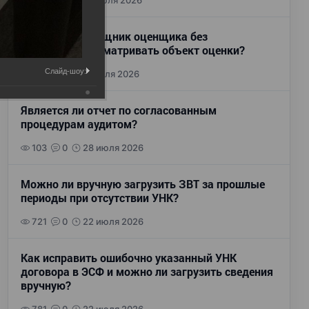
110
0
28 июля 2026
Может ли помощник оценщика без
сертификата осматривать объект оценки?
Слайд-шоу:
89
0
28 июля 2026
Является ли отчет по согласованным
процедурам аудитом?
103
0
28 июля 2026
Можно ли вручную загрузить ЗВТ за прошлые
периоды при отсутствии УНК?
721
0
22 июля 2026
Как исправить ошибочно указанный УНК
договора в ЭСФ и можно ли загрузить сведения
вручную?