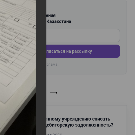
РАССЫЛКА
Новости и изменения
для бухгалтеров Казахстана
Введите ваш e-mail
Подписаться на рассылку
Раз в неделю. Без спама.
🔒
Вопрос ответ
Как государственному учреждению списать
сомнительную дебиторскую задолженность?