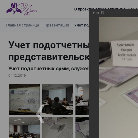
О проекте
Вопрос-ответ
Письма
Пр
9
из
13
Главная страница
—
Презентации
—
Учет подотчетных сумм, служебн
Учет подотчетных сумм, с
представительских расходо
Учет подотчетных сумм, служебных командировок 
04.12.2019