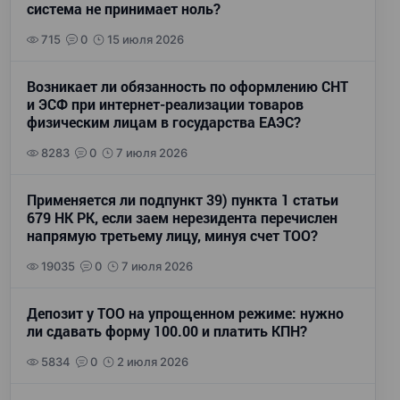
система не принимает ноль?
715
0
15 июля 2026
Возникает ли обязанность по оформлению СНТ
и ЭСФ при интернет-реализации товаров
физическим лицам в государства ЕАЭС?
8283
0
7 июля 2026
Применяется ли подпункт 39) пункта 1 статьи
679 НК РК, если заем нерезидента перечислен
напрямую третьему лицу, минуя счет ТОО?
19035
0
7 июля 2026
Депозит у ТОО на упрощенном режиме: нужно
ли сдавать форму 100.00 и платить КПН?
5834
0
2 июля 2026