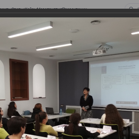
оекты
Статьи
Кейсы
Мероприятия
Презентации
ых командировок и представительских расходов, 04 декабря
лужебных командировок и
в, 04 декабря
и представительских расходов, 04 декабря