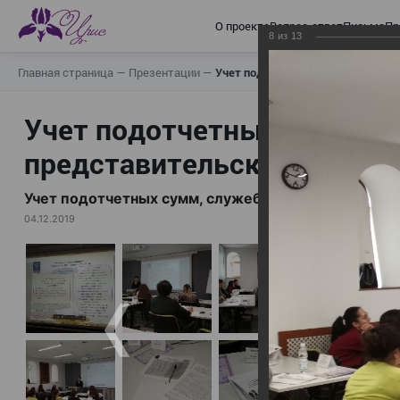
О проекте
Вопрос-ответ
Письма
Пр
8
из
13
Главная страница
—
Презентации
—
Учет подотчетных сумм, служебн
Учет подотчетных сумм, с
представительских расходо
Учет подотчетных сумм, служебных командировок 
04.12.2019