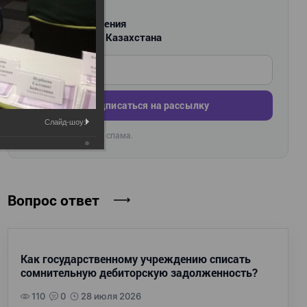
РАССЫЛКА
Новости и изменения
для бухгалтеров Казахстана
Введите ваш e-mail
Подписаться на рассылку
Слайд-шоу:
Раз в неделю. Без спама.
🔒
Вопрос ответ
Как государственному учреждению списать
сомнительную дебиторскую задолженность?
110
0
28 июля 2026