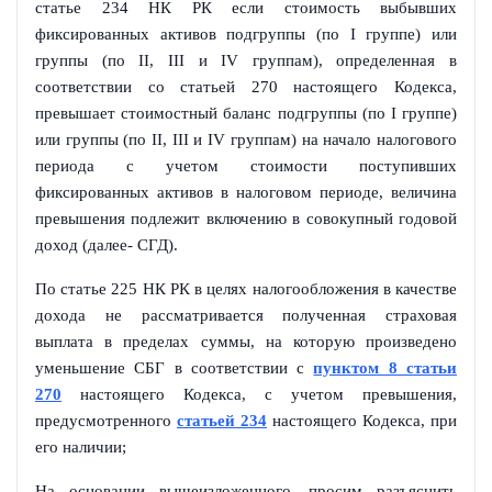
статье 234 НК РК если стоимость выбывших
фиксированных активов подгруппы (по I группе) или
группы (по II, III и IV группам), определенная в
соответствии со статьей 270 настоящего Кодекса,
превышает стоимостный баланс подгруппы (по I группе)
или группы (по II, III и IV группам) на начало налогового
периода с учетом стоимости поступивших
фиксированных активов в налоговом периоде, величина
превышения подлежит включению в совокупный годовой
доход (далее- СГД).
По статье 225 НК РК в целях налогообложения в качестве
дохода не рассматривается полученная страховая
выплата в пределах суммы, на которую произведено
уменьшение СБГ в соответствии с
пунктом 8 статьи
270
настоящего Кодекса, с учетом превышения,
предусмотренного
статьей 234
настоящего Кодекса, при
его наличии;
На основании вышеизложенного, просим разъяснить