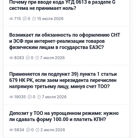
Почему при вводе кода УГД 0613 в разделе G
система не принимает ноль?
715
0
15 июля 2026
Возникает ли обязанность по оформлению СНТ
и ЭСФ при интернет-реализации товаров
физическим лицам в государства ЕАЭС?
8283
0
7 июля 2026
Применяется ли подпункт 39) пункта 1 статьи
679 НК РК, если заем нерезидента перечислен
напрямую третьему лицу, минуя счет ТОО?
19035
0
7 июля 2026
Депозит у ТОО на упрощенном режиме: нужно
ли сдавать форму 100.00 и платить КПН?
5834
0
2 июля 2026