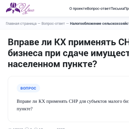
О проекте
Вопрос-ответ
Письма
Пр
Главная страница
—
Вопрос-ответ
—
Налогообложение сельскохозяйс
Вправе ли КХ применять С
бизнеса при сдаче имущест
населенном пункте?
ВОПРОС
Вправе ли КХ применять СНР для субъектов малого биз
пункте?