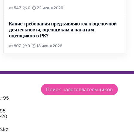
547
0
22 июня 2026
Какие требования предъявляются к оценочной
деятельности, оценщикам и палатам
оценщиков в РК?
807
0
18 июня 2026
Поиск налогоплательщиков
2-95
-95
-20
.kz