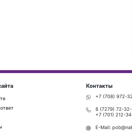
сайта
Контакты
+7 (708) 972-3
те
ответ
8 (7279) 72-32
+7 (701) 212-34
ы
E-Mail:
pob@nab